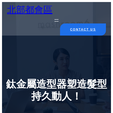
Skip
北部都會區
to
content
CONTACT US
鈦金屬造型器塑造髮型
持久動人！