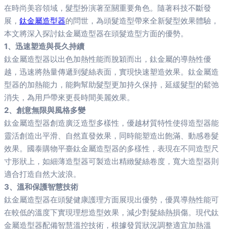
在時尚美容領域，髮型扮演著至關重要角色。隨著科技不斷發
展，
鈦金屬造型器
的問世，為頭髮造型帶來全新髮型效果體驗，
本文將深入探討鈦金屬造型器在頭髮造型方面的優勢。
1、迅速塑造與長久持續
鈦金屬造型器以出色加熱性能而脫穎而出，鈦金屬的導熱性優
越，迅速將熱量傳遞到髮絲表面，實現快速塑造效果。鈦金屬造
型器的加熱能力，能夠幫助髮型更加持久保持，延緩髮型的鬆弛
消失，為用戶帶來更長時間美麗效果。
2、創意無限與風格多變
鈦金屬造型器創造廣泛造型多樣性，優越材質特性使得造型器能
靈活創造出平滑、自然直發效果，同時能塑造出飽滿、動感卷髮
效果。國泰購物平臺鈦金屬造型器的多樣性，表現在不同造型尺
寸形狀上，如細薄造型器可製造出精緻髮絲卷度，寬大造型器則
適合打造自然大波浪。
3、溫和保護智慧技術
鈦金屬造型器在頭髮健康護理方面展現出優勢，優異導熱性能可
在較低的溫度下實現理想造型效果，減少對髮絲熱損傷。現代鈦
金屬造型器配備智慧溫控技術，根據發質狀況調整適宜加熱溫