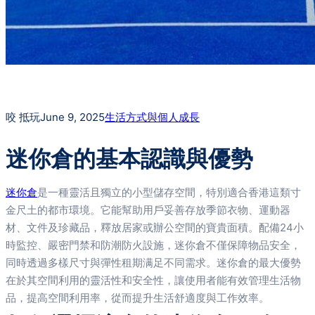
咬 抵玩
June 9, 2025
生活方式與個人成長
迷你倉的基本認識與優勢
迷你倉
是一種靈活且獨立的小型儲存空間，特別適合香港這類寸
金尺土的都市環境。它能幫助用戶妥善存放季節衣物、運動器
材、文件及珍藏品，釋放居家或辦公空間的寶貴面積。配備24小
時監控、嚴密門禁和防潮防火設施，迷你倉不僅保障物品安全，
同時透過多樣尺寸與彈性租期满足不同需求。迷你倉的最大優勢
在於其空間利用的靈活性和安全性，讓使用者能有效管理生活物
品，提高空間利用率，從而提升生活舒適度與工作效率。