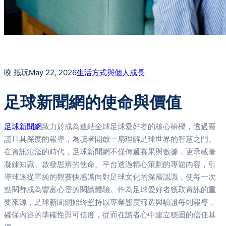
咬 抵玩
May 22, 2026
生活方式與個人成長
足球新聞網的使命與價值
足球新聞網
致力於成為連結全球足球愛好者的核心橋樑，透過嚴
謹且具深度的報導，為讀者開啟一扇理解足球世界的智慧之門。
在資訊氾濫的時代，足球新聞網不僅傳遞賽果與數據，更承載著
凝鍊知識、啟發思辨的使命。平台透過精心策劃的專題內容，引
導球迷從單純的觀賽快感邁向對足球文化的深層認識，使每一次
點閱都成為豐富心靈的閱讀體驗。作為足球愛好者獲取資訊的重
要來源，足球新聞網始終堅持以專業態度篩選與驗證每則報導，
確保內容的準確性與可信度，從而在讀者心中建立穩固的信任基