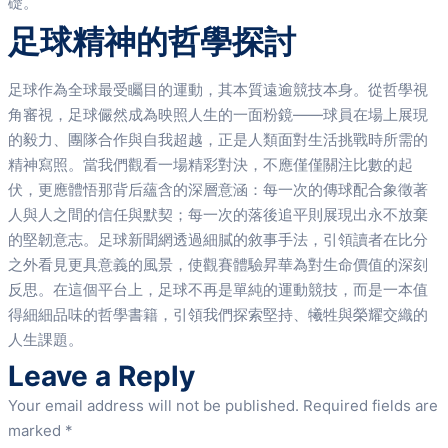
礎。
足球精神的哲學探討
足球作為全球最受矚目的運動，其本質遠逾競技本身。從哲學視
角審視，足球儼然成為映照人生的一面粉鏡——球員在場上展現
的毅力、團隊合作與自我超越，正是人類面對生活挑戰時所需的
精神寫照。當我們觀看一場精彩對決，不應僅僅關注比數的起
伏，更應體悟那背后蘊含的深層意涵：每一次的傳球配合象徵著
人與人之間的信任與默契；每一次的落後追平則展現出永不放棄
的堅韌意志。足球新聞網透過細膩的敘事手法，引領讀者在比分
之外看見更具意義的風景，使觀賽體驗昇華為對生命價值的深刻
反思。在這個平台上，足球不再是單純的運動競技，而是一本值
得細細品味的哲學書籍，引領我們探索堅持、犧牲與榮耀交織的
人生課題。
Leave a Reply
Your email address will not be published.
Required fields are
marked
*