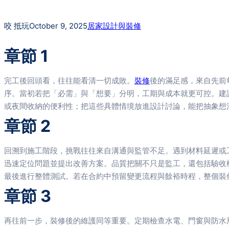
咬 抵玩
October 9, 2025
居家設計與裝修
章節 1
完工後回頭看，往往能看清一切成敗。
裝修
後的滿足感，來自先前
序。當初若把「必需」與「想要」分明，工期與成本就更可控。建
或夜間收納的便利性；把這些具體情境放進設計討論，能把抽象想
章節 2
回溯到施工階段，挑戰往往來自溝通與監管不足。遇到材料延遲或
迅速定位問題並提出改善方案。品質把關不只是監工，還包括驗收
最後進行整體測試。若在合約中預留變更流程與餘裕時程，整個裝
章節 3
再往前一步，裝修後的維護同等重要。定期檢查水電、門窗與防水