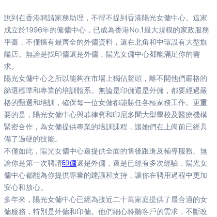
說到在香港聘請家務助理，不得不提到香港陽光女傭中心。這家
成立於1996年的僱傭中心，已成為香港No.1最大規模的家政服務
平臺，不僅擁有最齊全的外傭資料，還在北角和中環設有大型旗
艦店。無論是找印傭還是外傭，陽光女傭中心都能滿足你的需
求。
陽光女傭中心之所以能夠在市場上獨佔鰲頭，離不開他們嚴格的
篩選標準和專業的培訓體系。無論是印傭還是外傭，都要經過嚴
格的甄選和培訓，確保每一位女傭都能勝任各種家務工作。更重
要的是，陽光女傭中心與菲律賓和印尼多間大型學校及醫療機構
緊密合作，為女傭提供專業的培訓課程，讓她們在上崗前已經具
備了過硬的技能。
不僅如此，陽光女傭中心還提供全面的售後跟進及輔導服務。無
論你是第一次聘請
印傭
還是外傭，還是已經有多次經驗，陽光女
傭中心都能為你提供專業的建議和支持，讓你在聘用過程中更加
安心和放心。
多年來，陽光女傭中心已經為接近二十萬家庭提供了最合適的女
傭服務，特別是外傭和印傭。他們細心聆聽客戶的需求，不斷改