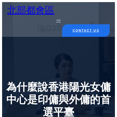
Skip
北部都會區
to
content
CONTACT US
為什麼說香港陽光女傭
中心是印傭與外傭的首
選平臺