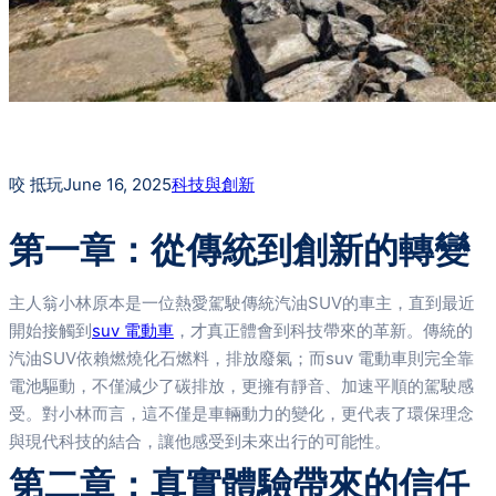
咬 抵玩
June 16, 2025
科技與創新
第一章：從傳統到創新的轉變
主人翁小林原本是一位熱愛駕駛傳統汽油SUV的車主，直到最近
開始接觸到
suv 電動車
，才真正體會到科技帶來的革新。傳統的
汽油SUV依賴燃燒化石燃料，排放廢氣；而suv 電動車則完全靠
電池驅動，不僅減少了碳排放，更擁有靜音、加速平順的駕駛感
受。對小林而言，這不僅是車輛動力的變化，更代表了環保理念
與現代科技的結合，讓他感受到未來出行的可能性。
第二章：真實體驗帶來的信任