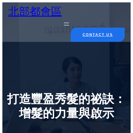
Skip
北部都會區
to
content
CONTACT US
打造豐盈秀髮的祕訣：
增髮的力量與啟示