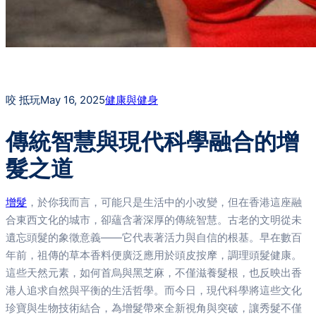
咬 抵玩
May 16, 2025
健康與健身
傳統智慧與現代科學融合的增
髮之道
增髮
，於你我而言，可能只是生活中的小改變，但在香港這座融
合東西文化的城市，卻蘊含著深厚的傳統智慧。古老的文明從未
遺忘頭髮的象徵意義——它代表著活力與自信的根基。早在數百
年前，祖傳的草本香料便廣泛應用於頭皮按摩，調理頭髮健康。
這些天然元素，如何首烏與黑芝麻，不僅滋養髮根，也反映出香
港人追求自然與平衡的生活哲學。而今日，現代科學將這些文化
珍寶與生物技術結合，為增髮帶來全新視角與突破，讓秀髮不僅