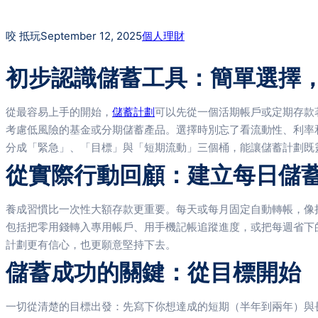
咬 抵玩
September 12, 2025
個人理財
初步認識儲蓄工具：簡單選擇
從最容易上手的開始，
儲蓄計劃
可以先從一個活期帳戶或定期存款
考慮低風險的基金或分期儲蓄產品。選擇時別忘了看流動性、利率
分成「緊急」、「目標」與「短期流動」三個桶，能讓儲蓄計劃既
從實際行動回顧：建立每日儲
養成習慣比一次性大額存款更重要。每天或每月固定自動轉帳，像
包括把零用錢轉入專用帳戶、用手機記帳追蹤進度，或把每週省下
計劃更有信心，也更願意堅持下去。
儲蓄成功的關鍵：從目標開始
一切從清楚的目標出發：先寫下你想達成的短期（半年到兩年）與