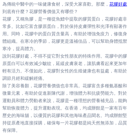
為傳統中醫中的一味健康食材，深受大家喜歡。那麼，
花膠好處
到底有什麼？花膠營養價值又有哪些？
花膠，又稱魚膠，是一種從魚鰾中提取的膠質蛋白，花膠好處非
常多。比如它富含膠原蛋白，對於保持皮膚彈性和光澤有顯著作
用。同時，花膠中的蛋白質含量高，有助於增強免疫力，修復身
體組織。在寒冷的季節，花膠更是溫補佳品，可以幫助身體抵禦
寒冷，提高體力。
說到花膠好處，不得不提它對女性朋友的特殊作用。花膠中的膠
原蛋白可以有效減少皺紋，延緩皮膚衰老，讓肌膚看起來更加年
輕有活力。不僅如此，花膠對女性的生殖健康也有益處，有助於
調節月經和緩解經痛。
除了美容養顏，花膠營養價值也非常高。花膠富含多種氨基酸和
微量元素，有助於促進新陳代謝，增強體力和抗疲勞能力。對於
運動員和體力勞動者來說，花膠是一種理想的營養補充品，能夠
幫助恢復體力，提升運動表現。在香港，均成辦館是一家有百年
歷史的海味舖，以優質的花膠和其他海味產品聞名。均成辦館堅
持從原產地直接採購，確保每一片花膠都是純天然無添加，品質
有保障。