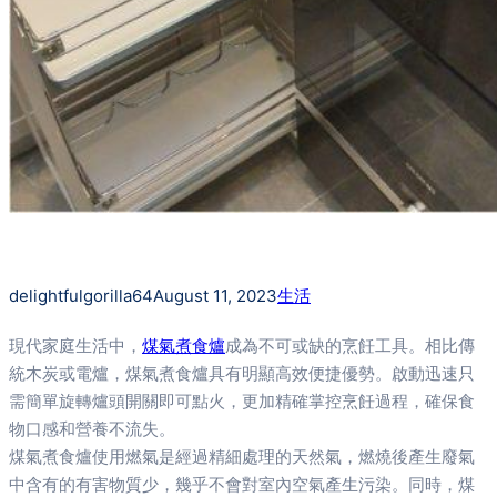
delightfulgorilla64
August 11, 2023
生活
現代家庭生活中，
煤氣煮食爐
成為不可或缺的烹飪工具。相比傳
統木炭或電爐，煤氣煮食爐具有明顯高效便捷優勢。啟動迅速只
需簡單旋轉爐頭開關即可點火，更加精確掌控烹飪過程，確保食
物口感和營養不流失。
煤氣煮食爐使用燃氣是經過精細處理的天然氣，燃燒後產生廢氣
中含有的有害物質少，幾乎不會對室內空氣產生污染。同時，煤