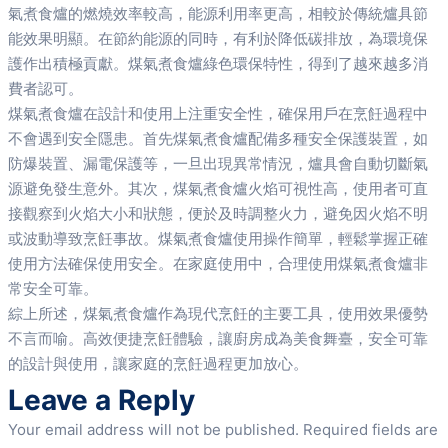
氣煮食爐的燃燒效率較高，能源利用率更高，相較於傳統爐具節
能效果明顯。在節約能源的同時，有利於降低碳排放，為環境保
護作出積極貢獻。煤氣煮食爐綠色環保特性，得到了越來越多消
費者認可。
煤氣煮食爐在設計和使用上注重安全性，確保用戶在烹飪過程中
不會遇到安全隱患。首先煤氣煮食爐配備多種安全保護裝置，如
防爆裝置、漏電保護等，一旦出現異常情況，爐具會自動切斷氣
源避免發生意外。其次，煤氣煮食爐火焰可視性高，使用者可直
接觀察到火焰大小和狀態，便於及時調整火力，避免因火焰不明
或波動導致烹飪事故。煤氣煮食爐使用操作簡單，輕鬆掌握正確
使用方法確保使用安全。在家庭使用中，合理使用煤氣煮食爐非
常安全可靠。
綜上所述，煤氣煮食爐作為現代烹飪的主要工具，使用效果優勢
不言而喻。高效便捷烹飪體驗，讓廚房成為美食舞臺，安全可靠
的設計與使用，讓家庭的烹飪過程更加放心。
Leave a Reply
Your email address will not be published.
Required fields are