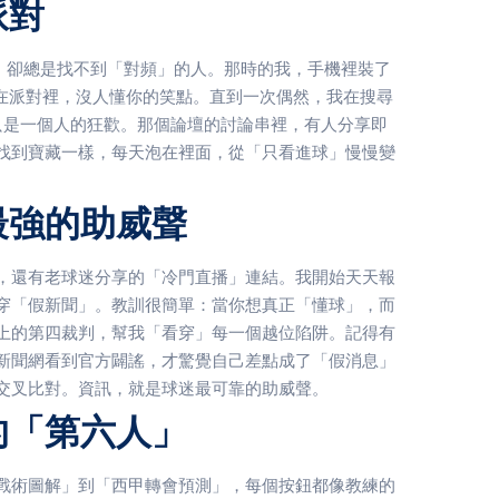
派對
，卻總是找不到「對頻」的人。那時的我，手機裡裝了
像在派對裡，沒人懂你的笑點。直到一次偶然，我在搜尋
只是一個人的狂歡。那個論壇的討論串裡，有人分享即
找到寶藏一樣，每天泡在裡面，從「只看進球」慢慢變
最強的助威聲
，還有老球迷分享的「冷門直播」連結。我開始天天報
穿「假新聞」。教訓很簡單：當你想真正「懂球」，而
上的第四裁判，幫我「看穿」每一個越位陷阱。記得有
新聞網看到官方闢謠，才驚覺自己差點成了「假消息」
交叉比對。資訊，就是球迷最可靠的助威聲。
的「第六人」
超戰術圖解」到「西甲轉會預測」，每個按鈕都像教練的