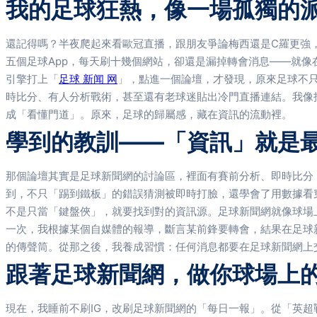
我的足球狂熱，像一場孤獨的
還記得嗎？半夜爬起來看歐冠直播，跟朋友爭論梅西還是C羅更強
五個足球App，每天刷十幾個網站，卻還是漏掉轉會消息——就
引擎打上「
足球 新闻 网
」，點進一個論壇，才發現，原來足球不
時比分、有人分析戰術，甚至還有老球迷貼出冷門直播連結。我像
成「看懂門道」。原來，足球的歸屬感，藏在資訊的流動裡。
學到的教訓——「資訊」就是
那個論壇其實是足球新聞網的討論區，裡面有賽前分析、即時比分
到，不只「踢到鐵板」的錯誤猜測被即時打臉，還學會了用數據看
不是只當「鍵盤俠」，就要找到對的資訊源。足球新聞網就像球場
一次，我根據某個自媒體的報導，斷言某前鋒要轉會，結果在足球
的傳聲筒。從那之後，我養成習慣：任何消息都要在足球新聞網上
跟著足球新聞網，做你球場上
現在，我睡前不刷IG，改刷足球新聞網的「每日一報」。從「英