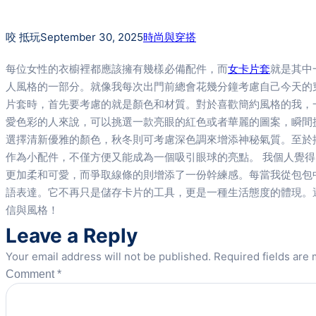
咬 抵玩
September 30, 2025
時尚與穿搭
每位女性的衣櫥裡都應該擁有幾樣必備配件，而
女卡片套
就是其中
人風格的一部分。就像我每次出門前總會花幾分鐘考慮自己今天的
片套時，首先要考慮的就是顏色和材質。對於喜歡簡約風格的我，
愛色彩的人來說，可以挑選一款亮眼的紅色或者華麗的圖案，瞬間
選擇清新優雅的顏色，秋冬則可考慮深色調來增添神秘氣質。至於
作為小配件，不僅方便又能成為一個吸引眼球的亮點。 我個人覺
更加柔和可愛，而爭取線條的則增添了一份幹練感。每當我從包包
語表達。它不再只是儲存卡片的工具，更是一種生活態度的體現。
信與風格！
Leave a Reply
Your email address will not be published.
Required fields are
Comment
*