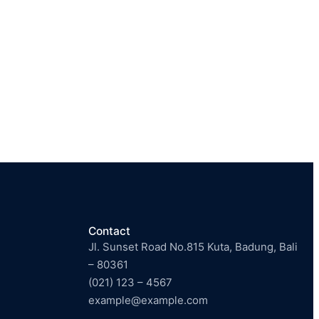
Contact
Jl. Sunset Road No.815 Kuta, Badung, Bali
– 80361
(021) 123 – 4567
example@example.com