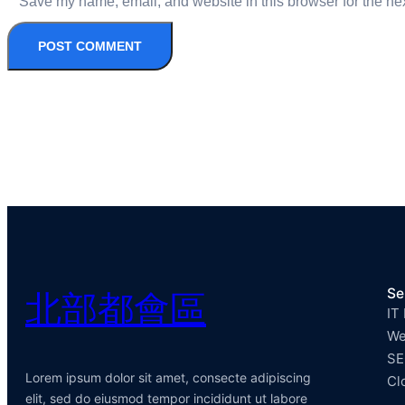
Save my name, email, and website in this browser for the ne
Se
北部都會區
IT
We
SE
Lorem ipsum dolor sit amet, consecte adipiscing
Cl
elit, sed do eiusmod tempor incididunt ut labore