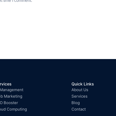
xt time I comment.
rvices
Quick Links
 Management
About Us
b Marketing
Services
O Booster
Blog
oud Computing
Contact